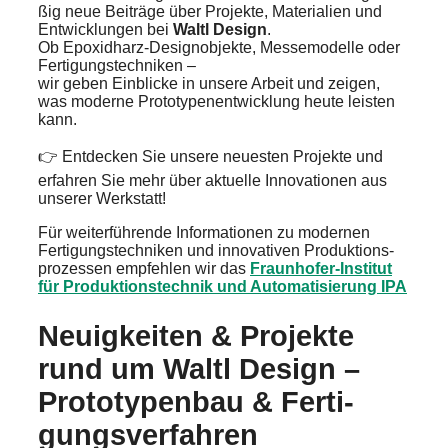
ßig neue Beiträ­ge über Projek­te, Materia­li­en und
Entwick­lun­gen bei
Waltl Design
.
Ob Epoxid­harz-Design­ob­jek­te, Messe­mo­del­le oder
Ferti­gungs­tech­ni­ken –
wir geben Einbli­cke in unsere Arbeit und zeigen,
was moderne Proto­ty­pen­ent­wick­lung heute leisten
kann.
👉 Entde­cken Sie unsere neues­ten Projek­te und
erfah­ren Sie mehr über aktuel­le Innova­tio­nen aus
unserer Werkstatt!
Für weiter­füh­ren­de Infor­ma­tio­nen zu moder­nen
Ferti­gungs­tech­ni­ken und innova­ti­ven Produk­ti­ons­
pro­zes­sen empfeh­len wir das
Fraun­ho­fer-Insti­tut
für Produk­ti­ons­tech­nik und Automa­ti­sie­rung IPA
Neuig­kei­ten & Projek­te
rund um Waltl Design –
Proto­ty­pen­bau & Ferti­
gungs­ver­fah­ren