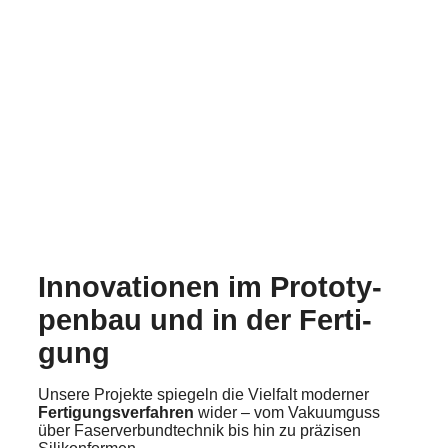
Innova­tio­nen im Proto­ty­
pen­bau und in der Ferti­
gung
Unsere Projek­te spiegeln die Vielfalt moder­ner
Ferti­gungs­ver­fah­ren
wider – vom Vakuum­guss
über Faser­ver­bund­tech­nik bis hin zu präzi­sen