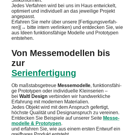
Silikon­for­men.
Jedes Verfah­ren wird bei uns im Haus entwi­ckelt,
optimiert und indivi­du­ell an das jewei­li­ge Projekt
angepasst.
Erfah­ren Sie mehr über unsere [Ferti­gungs­ver­fah­
ren](→ bitte intern verlin­ken) und entde­cken Sie, wie
aus Ideen funkti­ons­fä­hi­ge Modelle und Proto­ty­pen
entste­hen.
Von Messe­mo­del­len bis
zur
Serien­fer­ti­gung
Ob maßstabs­ge­treue
Messe­mo­del­le
, funkti­ons­fä­hi­
ge Proto­ty­pen oder indivi­du­el­le Klein­se­ri­en –
bei
Waltl Design
verbin­den wir handwerk­li­che
Erfah­rung mit moder­nen Materia­li­en.
Jedes Objekt wird mit dem Anspruch gefer­tigt,
höchste Quali­tät und Design­an­spruch zu verei­nen.
Entde­cken Sie Beispie­le auf unserer Seite
Messe­
mo­del­le & Proto­ty­pen
.
und erfah­ren Sie, wie aus einem ersten Entwurf ein
greif­ba­res Produkt entsteht.