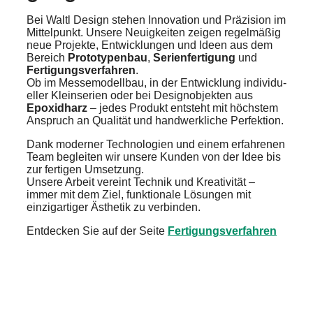
Bei Waltl Design stehen Innova­ti­on und Präzi­si­on im
Mittel­punkt. Unsere Neuig­kei­ten zeigen regel­mä­ßig
neue Projek­te, Entwick­lun­gen und Ideen aus dem
Bereich
Proto­ty­pen­bau
,
Serien­fer­ti­gung
und
Ferti­gungs­ver­fah­ren
.
Ob im Messe­mo­dell­bau, in der Entwick­lung indivi­du­
el­ler Klein­se­ri­en oder bei Design­ob­jek­ten aus
Epoxid­harz
– jedes Produkt entsteht mit höchs­tem
Anspruch an Quali­tät und handwerk­li­che Perfek­ti­on.
Dank moder­ner Techno­lo­gien und einem erfah­re­nen
Team beglei­ten wir unsere Kunden von der Idee bis
zur ferti­gen Umset­zung.
Unsere Arbeit vereint Technik und Kreati­vi­tät –
immer mit dem Ziel, funktio­na­le Lösun­gen mit
einzig­ar­ti­ger Ästhe­tik zu verbin­den.
Entde­cken Sie auf der Seite
Ferti­gungs­ver­fah­ren