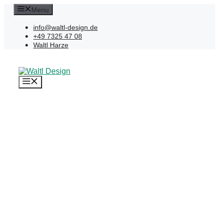
Zum
Menu
Inhalt
springen
info@waltl-design.de
+49 7325 47 08
Waltl Harze
Menü