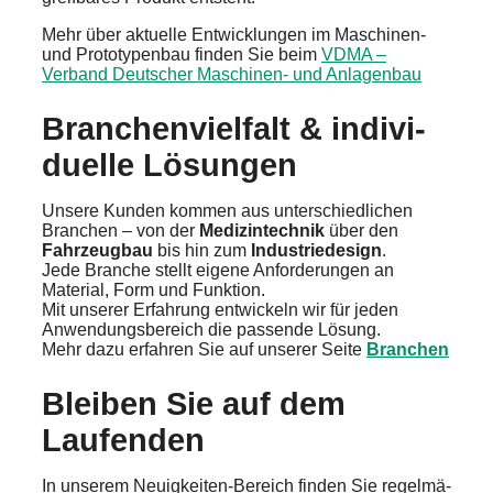
Mehr über aktuel­le Entwick­lun­gen im Maschi­nen-
und Proto­ty­pen­bau finden Sie beim
VDMA –
Verband Deutscher Maschi­nen- und Anlagen­bau
Branchen­viel­falt & indivi­
du­el­le Lösun­gen
Unsere Kunden kommen aus unter­schied­li­chen
Branchen – von der
Medizin­tech­nik
über den
Fahrzeug­bau
bis hin zum
Indus­trie­de­sign
.
Jede Branche stellt eigene Anfor­de­run­gen an
Materi­al, Form und Funkti­on.
Mit unserer Erfah­rung entwi­ckeln wir für jeden
Anwen­dungs­be­reich die passen­de Lösung.
Mehr dazu erfah­ren Sie auf unserer Seite
Branchen
Bleiben Sie auf dem
Laufen­den
In unserem Neuig­kei­ten-Bereich finden Sie regel­mä­