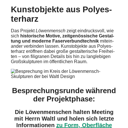
Kunst­ob­jek­te aus Polyes­
ter­harz
Das Projekt
Löwen­mensch
zeigt eindrucks­voll, wie
sich
histo­ri­sche Motive, zeitge­nös­si­sche Gestal­
tung und moderne Faser­ver­bund­tech­nik
mitein­
an­der verbin­den lassen. Kunst­ob­jek­te aus Polyes­
ter­harz eröff­nen dabei große gestal­te­ri­sche Freihei­
ten – von filigra­nen Details bis hin zu langle­bi­gen
Großskulp­tu­ren im öffent­li­chen Raum.
Bespre­chungs­run­de während
der Projekt­pha­se:
Die Löwen­men­schen halten Meeting
mit Herrn Waltl und holen sich letzte
Infor­ma­tio­nen
zu Form, Oberflä­che