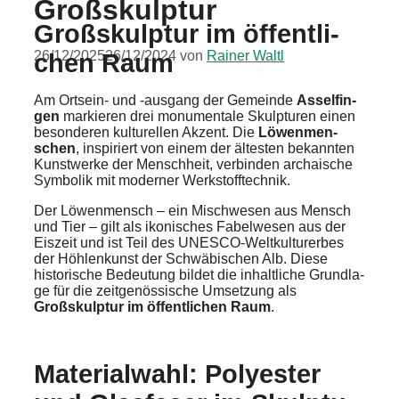
Großskulp­tur
Großskulp­tur im öffent­li­
26/12/2025
26/12/2024
von
Rainer Waltl
chen Raum
Am Orts­ein- und ‑ausgang der Gemein­de
Assel­fin­
gen
markie­ren drei monumen­ta­le Skulp­tu­ren einen
beson­de­ren kultu­rel­len Akzent. Die
Löwen­men­
schen
, inspi­riert von einem der ältes­ten bekann­ten
Kunst­wer­ke der Mensch­heit, verbin­den archai­sche
Symbo­lik mit moder­ner Werkstoff­tech­nik.
Der Löwen­mensch – ein Misch­we­sen aus Mensch
und Tier – gilt als ikoni­sches Fabel­we­sen aus der
Eiszeit und ist Teil des UNESCO-Weltkul­tur­er­bes
der Höhlen­kunst der Schwä­bi­schen Alb. Diese
histo­ri­sche Bedeu­tung bildet die inhalt­li­che Grund­la­
ge für die zeitge­nös­si­sche Umset­zung als
Großskulp­tur im öffent­li­chen Raum
.
Materi­al­wahl: Polyes­ter