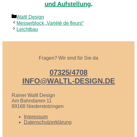
und Aufstel­lung
.
Kategorien
Waltl Design
Messer­block „Variètè de fleurs“
Leicht­bau
Fragen? Wir sind für Sie da
07325/4708
INFO@WALTL-DESIGN.DE
Rainer Waltl Design
Am Bahndamm 11
89168 Nieder­stotzingen
Impres­sum
Daten­schutz­er­klä­rung