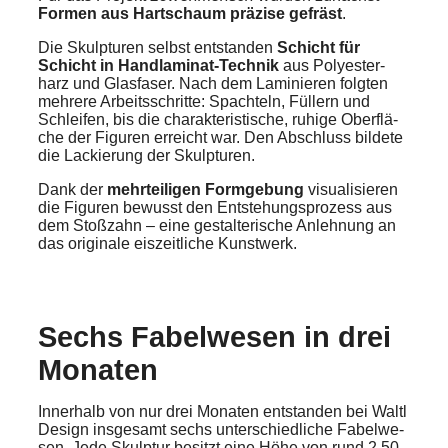
Formen aus Hartschaum präzise gefräst
.
Die Skulp­tu­ren selbst entstan­den
Schicht für
Schicht in Handla­mi­nat-Technik
aus Polyes­ter­
harz und Glasfa­ser. Nach dem Laminie­ren folgten
mehrere Arbeits­schrit­te: Spach­teln, Füllern und
Schlei­fen, bis die charak­te­ris­ti­sche, ruhige Oberflä­
che der Figuren erreicht war. Den Abschluss bildete
die Lackie­rung der Skulp­tu­ren.
Dank der
mehrtei­li­gen Formge­bung
visua­li­sie­ren
die Figuren bewusst den Entste­hungs­pro­zess aus
dem Stoßzahn – eine gestal­te­ri­sche Anleh­nung an
das origi­na­le eiszeit­li­che Kunst­werk.
Sechs Fabel­we­sen in drei
Monaten
Inner­halb von nur drei Monaten entstan­den bei Waltl
Design insge­samt sechs unter­schied­li­che Fabel­we­
sen. Jede Skulp­tur besitzt eine Höhe von rund 2,50