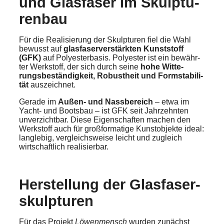
und Glasfa­ser im Skulp­tu­
ren­bau
Für die Reali­sie­rung der Skulp­tu­ren fiel die Wahl
bewusst auf
glasfa­ser­ver­stärk­ten Kunst­stoff
(GFK)
auf Polyes­ter­ba­sis. Polyes­ter ist ein bewähr­
ter Werkstoff, der sich durch seine
hohe Witte­
rungs­be­stän­dig­keit, Robust­heit und Formsta­bi­li­
tät
auszeich­net.
Gerade im
Außen- und Nassbe­reich
– etwa im
Yacht- und Boots­bau – ist GFK seit Jahrzehn­ten
unver­zicht­bar. Diese Eigen­schaf­ten machen den
Werkstoff auch für großfor­ma­ti­ge Kunst­ob­jek­te ideal:
langle­big, vergleichs­wei­se leicht und zugleich
wirtschaft­lich reali­sier­bar.
Herstel­lung der Glasfa­ser­
skulp­tu­ren
Für das Projekt
Löwen­mensch
wurden zunächst