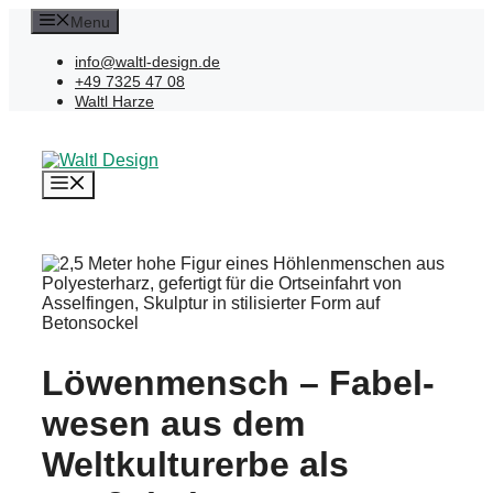
Zum
Menu
Inhalt
springen
info@waltl-design.de
+49 7325 47 08
Waltl Harze
Menü
Löwen­mensch – Fabel­
we­sen aus dem
Weltkul­tur­er­be als