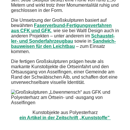
Metern und wirkt trotz ihrer Monumen­ta­li­tät ruhig und
geschlos­sen in der Form.
Die Umset­zung der Großskulp­tu­ren basiert auf
bewähr­ten
Faser­ver­bund-Ferti­gungs­ver­fah­ren
aus CFK und GFK
,
wie sie bei Waltl Design auch in
anderen Projek­ten – unter anderem im
Schau­stel­
ler- und Sonder­fahr­zeug­bau
sowie in
Sandwich­
bau­wei­sen für den Leicht­bau
– zum Einsatz
kommen.
Die ferti­gen Großskulp­tu­ren prägen heute als
markan­te Kunst­ob­jek­te die Ortsein­fahrt und den
Ortsaus­gang von Assel­fin­gen, einer Gemein­de am
Rand der Schwä­bi­schen Alb, und schaf­fen dort eine
unver­wech­sel­ba­re visuel­le Identi­tät.
Kunst­ob­jek­te aus Polyes­ter­harz
ein Artikel in der Zeitschrift „Kunst­stof­fe“